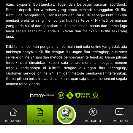
©
ikan, E-sports, Bolatangkas, Togel dan berbagai pasaran sportbook.
KLIKFIFA
Proses deposit dan withdraw yang cepat menjadi keunggulan Klikfifa.
Situs
Kami juga mengantongi lisensi resmi dari PAGCOR sebagai bukti Klikfifa
Website
menjadi website yang mempunyai kualitas terbaik. Nikmati permainan
Bandar
yang anda sukai dan dapatkan hadiah melimpah, bonus dan promo juga
Agen
hadir setiap saat untuk anda. Buktikan dan mainkan Klikfifa sekarang
Taruhan
juga.
Judi
Bola
Klikfifa memberikan pengalaman bermain
judi bola online
yang tidak ada
Online.
habisnya hanya di Klikfifa dengan dukungan fitur terlengkap, customer
Hak
service online 24 jam dan metode pembayaran terlengkap. Game pilihan
Cipta
terbaik siap dimainkan kapan saja untuk menemani segala momen
Dilindungi.
terbaik anda.hanya di Klikfifa dengan dukungan fitur terlengkap,
customer service online 24 jam dan metode pembayaran terlengkap.
Game pilihan terbaik siap dimainkan kapan saja untuk menemani segala
momen terbaik anda.
Copyright © KlikFifa. Hak cipta dilindungi
BERANDA
DAFTAR
PROMOSI
LIVE CHAT