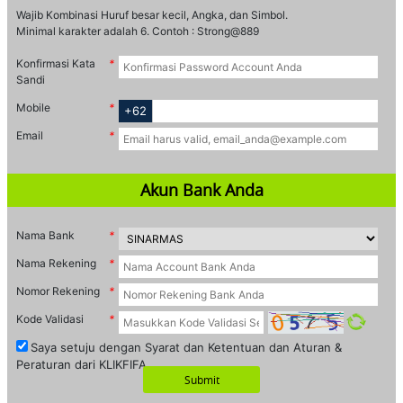
Wajib Kombinasi Huruf besar kecil, Angka, dan Simbol.
ROMO
Minimal karakter adalah 6. Contoh : Strong@889
Live Casino
Konfirmasi Kata
Sandi
Mobile
+62
Poker
Email
ROMO
Slots
Akun Bank Anda
IDN Live
Nama Bank
Nama Rekening
Nomor Rekening
Togel
Kode Validasi
ROMO
Saya setuju dengan Syarat dan Ketentuan dan Aturan &
Elottery
Peraturan dari KLIKFIFA.
Submit