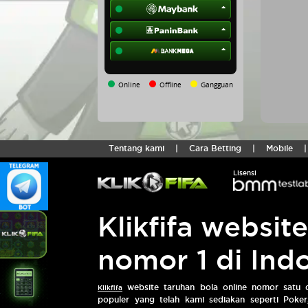
Online
Offline
Gangguan
Tentang kami
|
Cara Betting
|
Mobile
|
Lisensi
Klikfifa websit
nomor 1 di Ind
website taruhan bola online nomor satu
Klikfifa
populer yang telah kami sediakan seperti Poker,