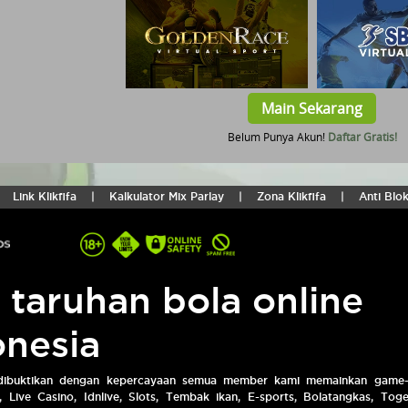
Main Sekarang
Belum Punya Akun!
Daftar Gratis!
Link Klikfifa
|
Kalkulator Mix Parlay
|
Zona Klikfifa
|
Anti Blok
e taruhan bola online
onesia
 dibuktikan dengan kepercayaan semua member kami memainkan game
 Live Casino, Idnlive, Slots, Tembak ikan, E-sports, Bolatangkas, Tog