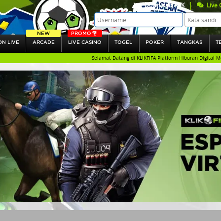
|
Download APK
Live 
NEW
PROMO
DN LIVE
ARCADE
LIVE CASINO
TOGEL
POKER
TANGKAS
T
Selamat Datang di KLIKFIFA Platform Hiburan Digital Mode