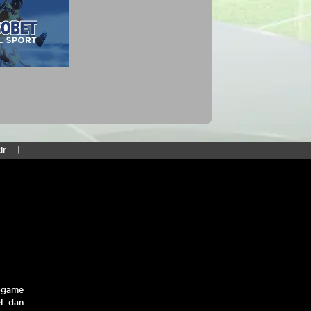
ir
|
-game
el dan