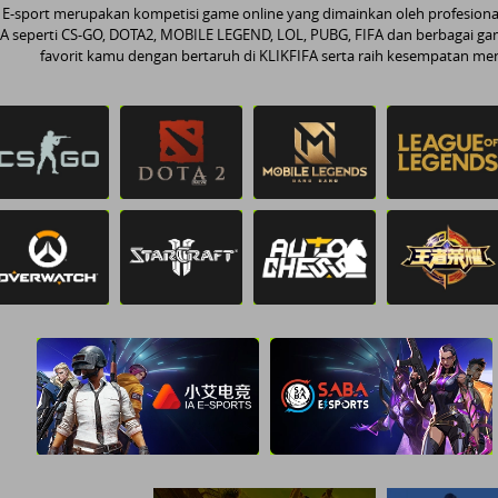
 E-sport merupakan kompetisi game online yang dimainkan oleh profesional 
FA seperti CS-GO, DOTA2, MOBILE LEGEND, LOL, PUBG, FIFA dan berbagai g
favorit kamu dengan bertaruh di KLIKFIFA serta raih kesempatan m