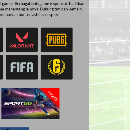
gamer. Berbagai jenis game e-sports di hadirkan
ame menantang lainnya. Dukung tim dan pemain
endapatkan bonus cashback esport
PROMO